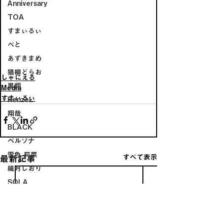
Anniversary
TOA
すまぃるぃ
ぺと
あずきまめ
猫柳どらお
しゃにえる
黒翔
Media
すまぃるぃ
HenzeL
翔哉
BLACK
ペルソナ
雪色 莉菜
すべて表示
最新記事
織月しおり
SOLA
SION
ORCA