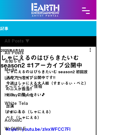
記事
All Posts
2025年4月5日
All Posts
しゃにえるのはぴらきたいむ
お知らせ
season2 #1アーカイブ公開中
Media
しゃにえるのはぴらきたいむ season2 初回放
送のアーカイブ公開中です!!
LIVE/EVENT
今週はしゃにえる大人組（すまぃるぃ・ぺと）
オーディション情報
の二人が担当!!
HoneyPraying
ぜひ、ご覧ください🎵
White Tela
出演
しゃにえる
すまぃるぃ（しゃにえる）
ぺと（しゃにえる）
AcrossC
W-OUBLE
https://youtu.be/zIvxWFCC7FI