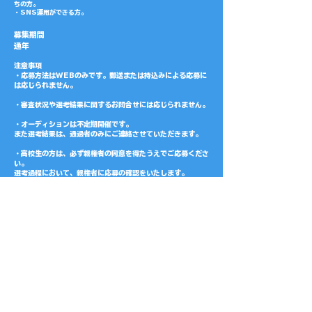
ちの方。
・SNS運用ができる方。
募集期間
通年
注意事項
・応募方法はWEBのみです。郵送または持込みによる応募に
は応じられません。
・審査状況や選考結果に関するお問合せには応じられません。
・オーディションは不定期開催です。
また選考結果は、通過者のみにご連絡させていただきます。
・高校生の方は、必ず親権者の同意を得たうえでご応募くださ
い。
選考過程において、親権者に応募の確認をいたします。
・参加費・審査費等の費用は発生いたしません。
ただし審査会場までの旅費等は、ご自身でご負担ください。
・お送りいただいた応募資料、その他応募時に提供いただいた
個人情報は
選考以外で使用することはございません。
応募はこちらから