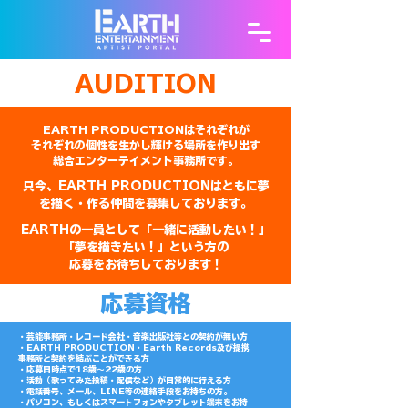
​AUDITION
EARTH PRODUCTIONはそれぞれが
それぞれの個性を生かし輝ける場所を作り出す
​総合エンターテイメント事務所です。
只今、EARTH PRODUCTIONはともに夢
を描く・作る仲間を募集しております。
EARTHの一員として「一緒に活動したい！」
「夢を描きたい！」という方の
応募をお待ちしております！
応募資格
・芸能事務所・レコード会社・音楽出版社等との契約が無い方
・EARTH PRODUCTION・Earth Records及び提携
事務所と契約を結ぶことができる方
・応募日時点で18歳～22歳の方
・活動（歌ってみた投稿・配信など）が日常的に行える方
・電話番号、メール、LINE等の連絡手段をお持ちの方。
・パソコン、もしくはスマートフォンやタブレット端末をお持