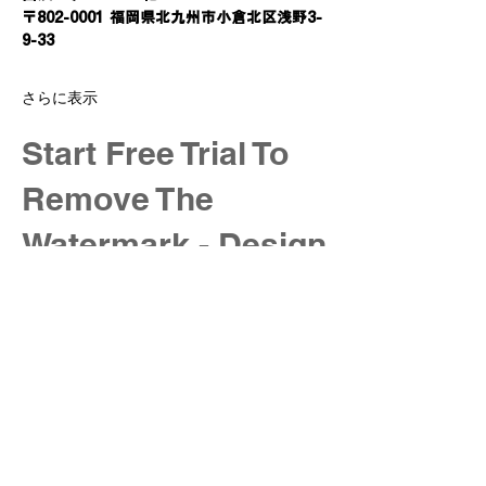
〒802-0001 福岡県北九州市小倉北区浅野3-
9-33
さらに表示
Start Free Trial To
Remove The
Watermark - Design
the Service Page In
CMS Collection
"Booking Service
Page Builder"