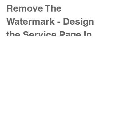
Remove The
Watermark - Design
the Service Page In
CMS Collection
"Booking Service
Page Builder"
このイベントをシェア