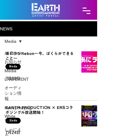
NEWS
Media
All Posts
あにラジRebon～今、ぼくらができる
こと～
お知らせ
Media
Media
7月30日
LIVE/EVENT
オーディ
ション情
報
HoneyPraying
EARTH PRODUCTION × ERSコラ
ボジングル放送開始！
White
Tela
Media
しゃにえ
7月24日
る