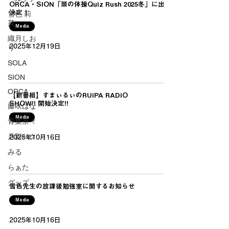
ORCA・SION「頭の体操Quiz Rush 2025冬」に出演
決定！
雪色 莉
菜
Media
織月しお
2025年12月19日
り
SOLA
SION
ORCA
【新番組】すまぃるぃのRUiPA RADiO
SHOW!! 開始決定!!
藤咲はな
Media
青葉茶々
月影ハク
2025年10月16日
みる
らぁた
グッズ
雪色先生の放課後勉強室に関するお知らせ
Media
2025年10月16日