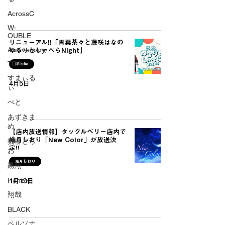
AcrossC
W-
OUBLE
リニューアル!!「青葉茶々と藤咲はなの
Anniversary
ゆるりとしゃべらNight」
TOA
Media
すまぃる
4月5日
ぃ
ぺと
あずきま
め
【店内放送情報】タックルベリー店内で
織月しおり「New Color」が放送決
猫柳どら
定!!
お
織月しおり
黒翔
HenzeL
1月19日
翔哉
BLACK
ペルソナ