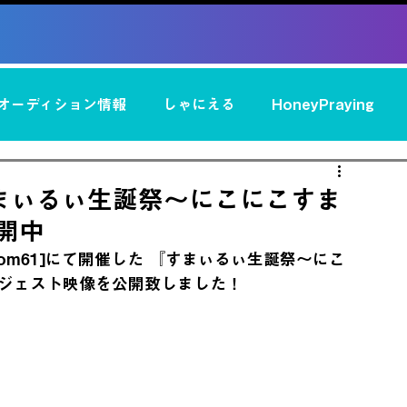
オーディション情報
しゃにえる
HoneyPraying
ersary
TOA
すまぃるぃ
ぺと
あずきまめ
まぃるぃ生誕祭～にこにこすま
公開中
CK
ペルソナ
雪色 莉菜
織月しおり
SOLA
 Room61]にて開催した 『すまぃるぃ生誕祭～にこ
ダイジェスト映像を公開致しました！
影ハク
みる
らぁた