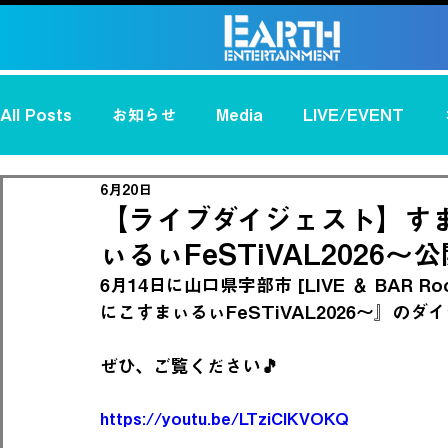
All Posts
お知らせ
Media
LIVE/EVENT
6月20日
AcrossC
W-OUBLE
White Tela
Anniv
【ライブダイジェスト】す
ぃるぃFeSTiVAL2026～
猫柳どらお
黒翔
HenzeL
翔哉
BLA
6月14日に山口県宇部市 [LIVE ＆ BAR
にこすまぃるぃFeSTiVAL2026～』の
SION
ORCA
藤咲はな
青葉茶々
月
ぜひ、ご覧ください🎵
https://youtu.be/LTziClKVOKQ