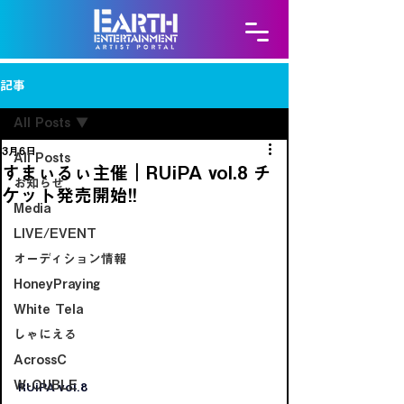
記事
All Posts
3月6日
All Posts
すまぃるぃ主催｜RUiPA vol.8 チ
お知らせ
ケット発売開始!!
Media
LIVE/EVENT
オーディション情報
HoneyPraying
White Tela
しゃにえる
AcrossC
W-OUBLE
RUiPA vol.8