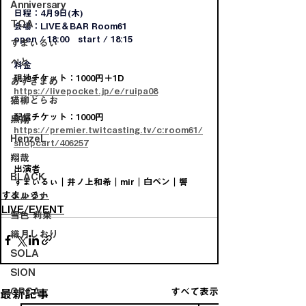
Anniversary
日程：4月9日(木)
TOA
会場：LIVE＆BAR Room61
open / 18:00　start / 18:15
すまぃるぃ
ぺと
料金
現地チケット：1000円＋1D
あずきまめ
https://livepocket.jp/e/ruipa08
猫柳どらお
配信チケット：1000円
黒翔
https://premier.twitcasting.tv/c:room61/
HenzeL
shopcart/406257
翔哉
出演者
BLACK
すまぃるぃ｜井ノ上和希｜mir｜白ペン｜響
すまぃるぃ
ペルソナ
LIVE/EVENT
雪色 莉菜
織月しおり
SOLA
SION
すべて表示
ORCA
最新記事